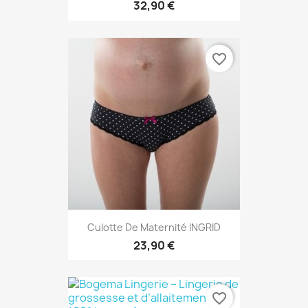
32,90 €
favorite_border
Culotte De Maternité INGRID
23,90 €
favorite_border