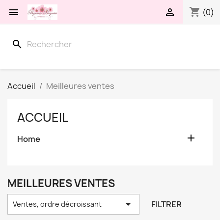
shopping_cart


(0)
search
Accueil
Meilleures ventes
ACCUEIL

Home
MEILLEURES VENTES

FILTRER
Ventes, ordre décroissant