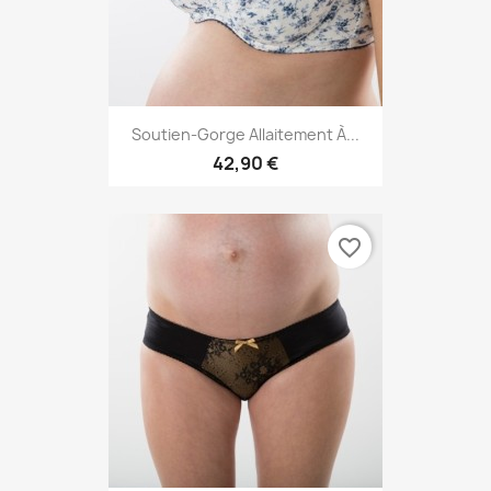
Soutien-Gorge Allaitement À...
42,90 €
favorite_border