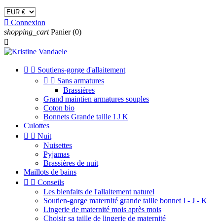

Connexion
shopping_cart
Panier
(0)



Soutiens-gorge d'allaitement


Sans armatures
Brassières
Grand maintien armatures souples
Coton bio
Bonnets Grande taille I J K
Culottes


Nuit
Nuisettes
Pyjamas
Brassières de nuit
Maillots de bains


Conseils
Les bienfaits de l'allaitement naturel
Soutien-gorge maternité grande taille bonnet I - J - K
Lingerie de maternité mois après mois
Choisir sa taille de lingerie de maternité