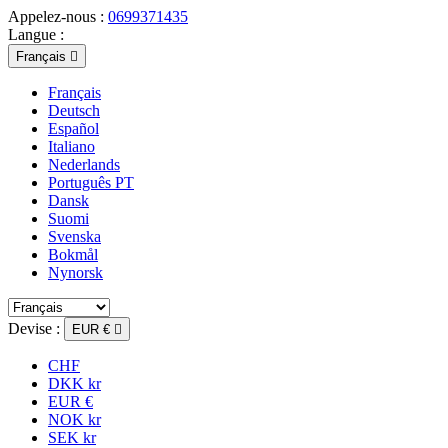
Appelez-nous :
0699371435
Langue :
Français

Français
Deutsch
Español
Italiano
Nederlands
Português PT
Dansk
Suomi
Svenska
Bokmål
Nynorsk
Devise :
EUR €

CHF
DKK kr
EUR €
NOK kr
SEK kr