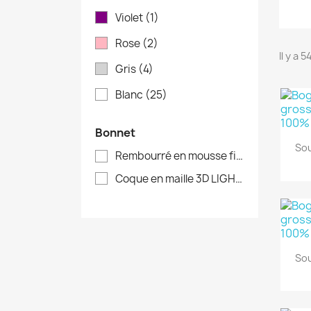
Violet
(1)
Rose
(2)
Il y a 
Gris
(4)
Blanc
(25)
Bonnet
Sou
Rembourré en mousse fine 4 mm
(9)
Coque en maille 3D LIGHT
(3)
Sou