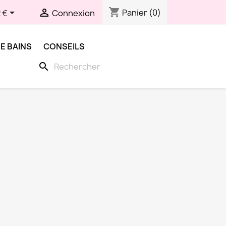
shopping_cart


Panier
(0)
 €
Connexion
E BAINS
CONSEILS
search