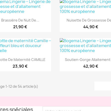
Aperçu rapide
Aperçu rapide


Brassière De Nuit De...
Nuisette De Grossesse De
21,90 €
44,90 €
Aperçu rapide
Aperçu rapide


lotte De Maternité CAMILLE
Soutien-Gorge Allaitement 
23,90 €
42,90 €
ge 1-12 de 54 article(s)
res spéciales