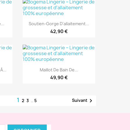
Aperçu rapide

...
Soutien-Gorge D'allaitement...
42,90 €
Aperçu rapide

À...
Maillot De Bain De...
49,90 €
1

Suivant
2
3
…
5