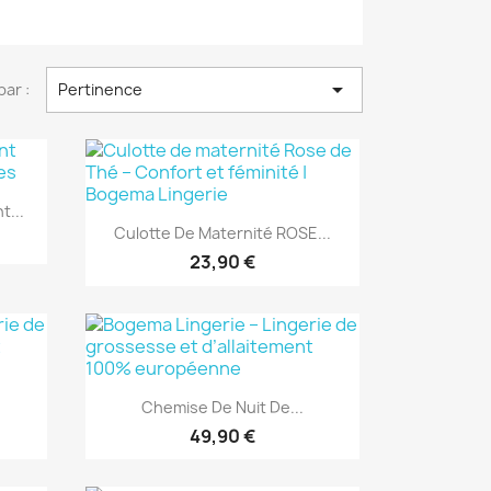

par :
Pertinence
t...
Aperçu rapide

Culotte De Maternité ROSE...
23,90 €
Aperçu rapide

Chemise De Nuit De...
49,90 €