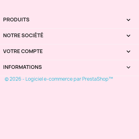
PRODUITS

NOTRE SOCIÉTÉ

VOTRE COMPTE

INFORMATIONS
keyboard_arrow_down
© 2026 - Logiciel e-commerce par PrestaShop™