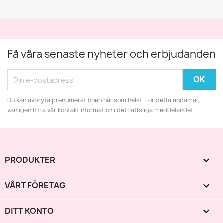
Få våra senaste nyheter och erbjudanden
Du kan avbryta prenumerationen när som helst. För detta ändamål,
vänligen hitta vår kontaktinformation i det rättsliga meddelandet.
PRODUKTER

VÅRT FÖRETAG

DITT KONTO
