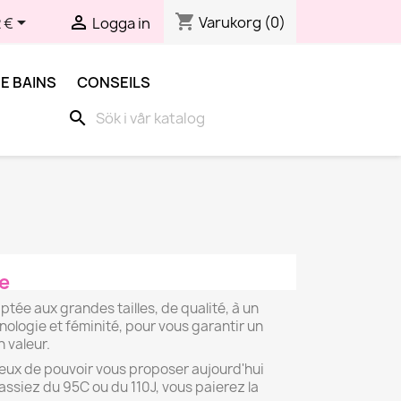
shopping_cart


Varukorg
(0)
 €
Logga in
E BAINS
CONSEILS
search
le
ptée aux grandes tailles, de qualité, à un
ologie et féminité, pour vous garantir un
 valeur.
eux de pouvoir vous proposer aujourd'hui
 fassiez du 95C ou du 110J, vous paierez la