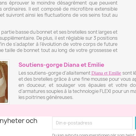
sans éprouver le moindre désagrément que peuvent
 ordinaires. Il est composé de microfibre extensible
 suivront ainsi les fluctuations de vos seins tout au
 partie basse du bonnet et ses bretelles sont larges et
upplémentaire. De plus, il est réglable sur 3 positions
in de s'adapter à l'évolution de votre corps de future
 taille de bonnet tout au long de votre grossesse et
Soutiens-gorge Diana
et
Emilie
Les soutiens-gorge d'allaitement
sont 
Diana
et
Emilie
et des bretelles grâce à une fine mousse pour vous a
en douceur, et soulager vos épaules et votre do
d'armatures souples à la technologie FLEXI pour un m
les poitrines généreuses.
 nyheter och
Du kan avbryta prenumerationen när som helst. 